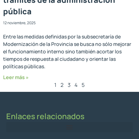
pública
12 noviembre, 2025
Entre las medidas definidas por la subsecretaría de
Modernización de la Provincia se busca no sólo mejorar
el funcionamiento interno sino también acortar los
tiempos de respuesta al ciudadano y orientar las
políticas públicas.
Leer más »
1
2
3
4
5
Enlaces relacionados
Ministerio de Economía, Producción e Industria