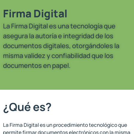
Firma Digital
La Firma Digital es una tecnología que
asegura la autoría e integridad de los
documentos digitales, otorgándoles la
misma validez y confiabilidad que los
documentos en papel.
¿Qué es?
La Firma Digital es un procedimiento tecnológico que
permite firmar documentos electrónicos con la misma