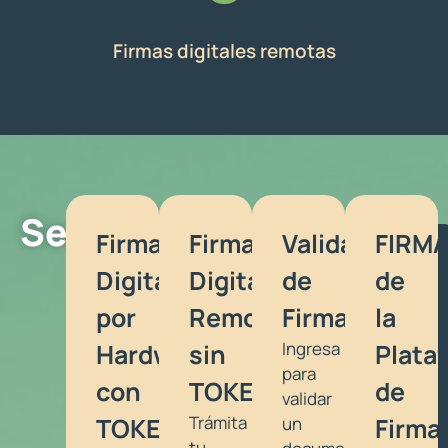
Firmas digitales remotas
Servicios
Firma
Firma
Validador
FIRM
Digital
Digital
de
de
por
Remota
Firmas
la
Hardware
sin
Ingresa
Plata
para
con
TOKEN
de
validar
TOKEN
Trámita
Firma
un
tu