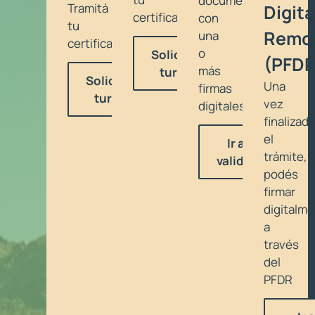
documento
Tramitá
Digita
certificado
con
tu
Remo
una
certificado
o
Solicitar
(PFDR
más
turno
Solicitar
Una
firmas
turno
vez
digitales
finalizad
el
Ir a
trámite,
validar
podés
firmar
digitalm
a
través
del
PFDR