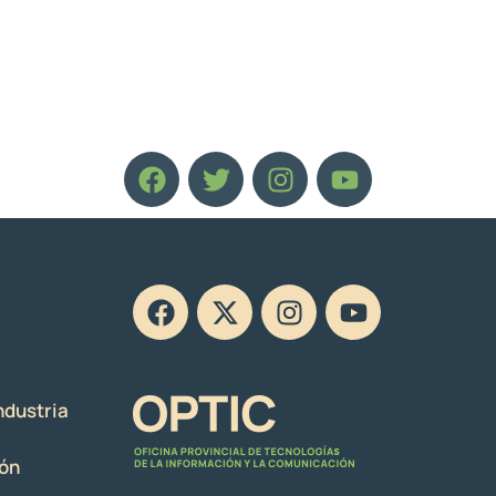
ndustria
ión