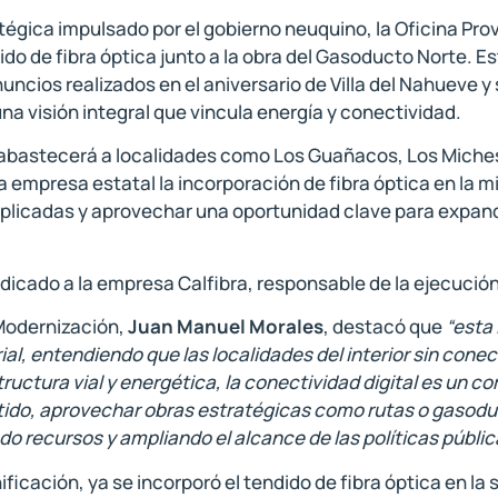
atégica impulsado por el gobierno neuquino, la Oficina Prov
 de fibra óptica junto a la obra del Gasoducto Norte. Esta 
ios realizados en el aniversario de Villa del Nahueve y s
a visión integral que vincula energía y conectividad.
abastecerá a localidades como Los Guañacos, Los Miches, 
 empresa estatal la incorporación de fibra óptica en la m
plicadas y aprovechar una oportunidad clave para expandir 
dicado a la empresa Calfibra, responsable de la ejecución
 Modernización,
Juan Manuel Morales
, destacó que
“esta 
rial, entendiendo que las localidades del interior sin cone
tructura vial y energética, la conectividad digital es un
tido, aprovechar obras estratégicas como rutas o gasoduc
o recursos y ampliando el alcance de las políticas públic
icación, ya se incorporó el tendido de fibra óptica en l