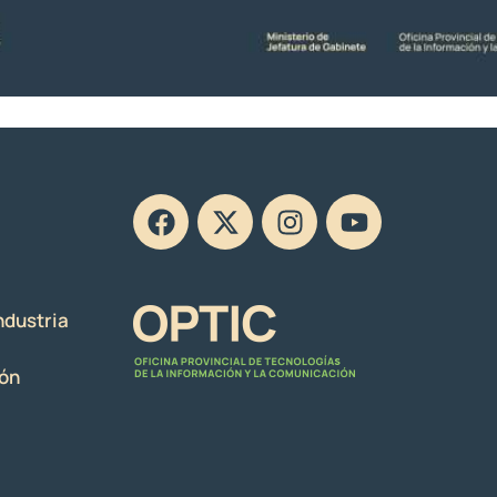
ndustria
ión