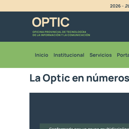
2026
–
20
Inicio
Institucional
Servicios
Porta
La Optic en número