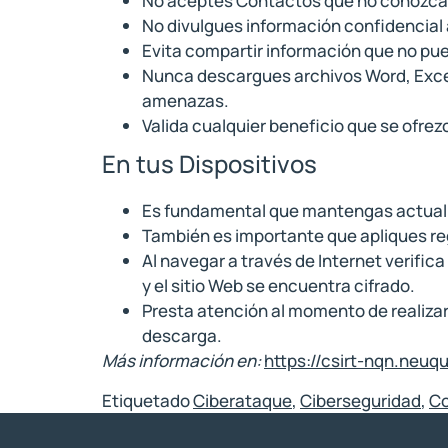
No aceptes Contactos que no conozca
No divulgues información confidencial
Evita compartir información que no pued
Nunca descargues archivos Word, Excel,
amenazas.
Valida cualquier beneficio que se ofrez
En tus Dispositivos
Es fundamental que mantengas actualiz
También es importante que apliques reg
Al navegar a través de Internet verific
y el sitio Web se encuentra cifrado.
Presta atención al momento de realizar
descarga.
Más información en:
https://csirt-nqn.neuq
Etiquetado
Ciberataque
,
Ciberseguridad
,
Co